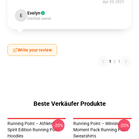
Apr 20, 2025
Evelyn
E
Verified owner
Write your review
1
/
1
Beste Verkäufer Produkte
Running Point – Athlete’s
Running Point – Winning
-20%
-20%
Spirit Edition Running Point
Moment Pack Running Point
Hoodies
Sweatshirts