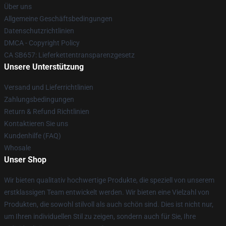
Über uns
Allgemeine Geschäftsbedingungen
Datenschutzrichtlinien
DMCA - Copyright Policy
CA SB657: Lieferkettentransparenzgesetz
Unsere Unterstützung
Versand und Lieferrichtlinien
Zahlungsbedingungen
Return & Refund Richtlinien
Kontaktieren Sie uns
Kundenhilfe (FAQ)
Whosale
Unser Shop
Wir bieten qualitativ hochwertige Produkte, die speziell von unserem
erstklassigen Team entwickelt werden. Wir bieten eine Vielzahl von
Produkten, die sowohl stilvoll als auch schön sind. Dies ist nicht nur,
um Ihren individuellen Stil zu zeigen, sondern auch für Sie, Ihre