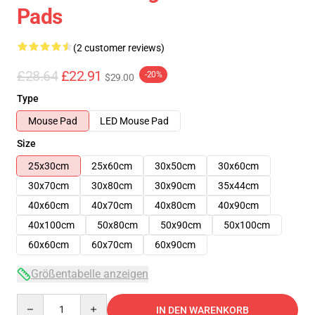
Pads
(2 customer reviews)
£28.64
£22.91
-20%
$29.00
Type
Mouse Pad
LED Mouse Pad
Size
25x30cm
25x60cm
30x50cm
30x60cm
30x70cm
30x80cm
30x90cm
35x44cm
40x60cm
40x70cm
40x80cm
40x90cm
40x100cm
50x80cm
50x90cm
50x100cm
60x60cm
60x70cm
60x90cm
Größentabelle anzeigen
Quantity
IN DEN WARENKORB