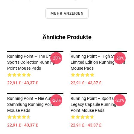
MEHR ANZEIGEN
Ähnliche Produkte
Running Point – The Ultimate
Running Point – High Stakes
-20%
-20%
Sports Collection Running
Limited Edition Running Point
Point Mouse Pads
Mouse Pads
22,91 £ - 43,37 £
22,91 £ - 43,37 £
Running Point – Nie Aufhören
Running Point – Sports
-20%
-20%
Sammlung Running Point
Legacy Capsule Running
Mouse Pads
Point Mouse Pads
22,91 £ - 43,37 £
22,91 £ - 43,37 £