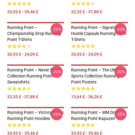
33,93 £ - 39,46 £
32,35 £ - 37,88 £
Running Point –
Running Point – Signature
-20%
-20%
Championship Drop Running
Hustle Capsule Running Point
Point T-Shirts
T-Shirts
20,93 £ - 24,09 £
20,93 £ - 24,09 £
Running Point – Never Stop
Running Point – The Ultimate
-20%
-20%
Collection Running Point
Sports Collection Running
Sweatshirts
Point Posters
32,35 £ - 37,88 £
15,64 £ - 36,26 £
Running Point – Victory Series
Running Point – WM Drop
-20%
-20%
Running Point Hoodies
Running Point Kapuzen
33,93 £ - 39,46 £
33,93 £ - 39,46 £