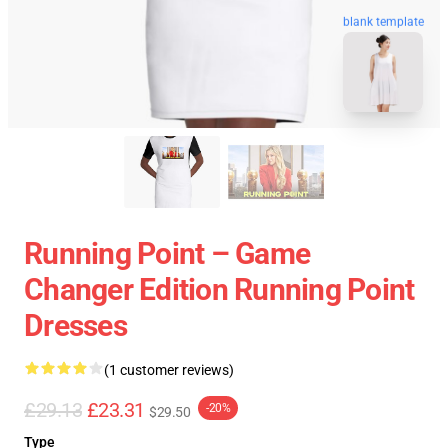
blank template
Running Point – Game
Changer Edition Running Point
Dresses
(1 customer reviews)
£29.13
£23.31
-20%
$29.50
Type