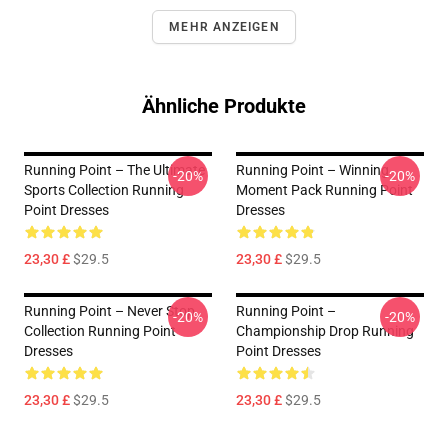
MEHR ANZEIGEN
Ähnliche Produkte
Running Point – The Ultimate
Running Point – Winning
-20%
-20%
Sports Collection Running
Moment Pack Running Point
Point Dresses
Dresses
23,30 £
$29.5
23,30 £
$29.5
Running Point – Never Stop
Running Point –
-20%
-20%
Collection Running Point
Championship Drop Running
Dresses
Point Dresses
23,30 £
$29.5
23,30 £
$29.5