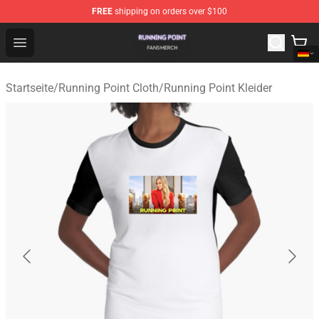
FREE
shipping on orders over $100
Running Point Shop - Official Running Point Merchandise
Open menu
Startseite
/
Running Point Cloth
/
Running Point Kleider