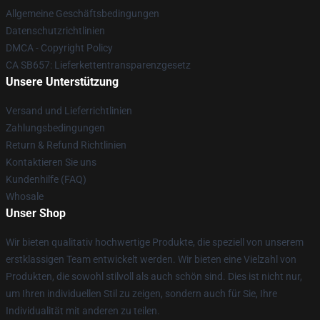
Allgemeine Geschäftsbedingungen
Datenschutzrichtlinien
DMCA - Copyright Policy
CA SB657: Lieferkettentransparenzgesetz
Unsere Unterstützung
Versand und Lieferrichtlinien
Zahlungsbedingungen
Return & Refund Richtlinien
Kontaktieren Sie uns
Kundenhilfe (FAQ)
Whosale
Unser Shop
Wir bieten qualitativ hochwertige Produkte, die speziell von unserem
erstklassigen Team entwickelt werden. Wir bieten eine Vielzahl von
Produkten, die sowohl stilvoll als auch schön sind. Dies ist nicht nur,
um Ihren individuellen Stil zu zeigen, sondern auch für Sie, Ihre
Individualität mit anderen zu teilen.