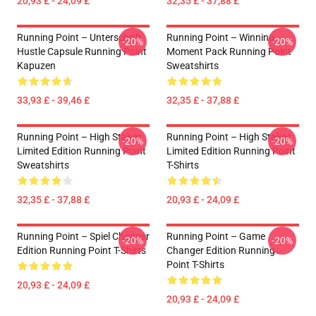
20,93 £ - 24,09 £
32,35 £ - 37,88 £
Running Point – Unterschrift
Running Point – Winning
-20%
-20%
Hustle Capsule Running Point
Moment Pack Running Point
Kapuzen
Sweatshirts
33,93 £ - 39,46 £
32,35 £ - 37,88 £
Running Point – High Stakes
Running Point – High Stakes
-20%
-20%
Limited Edition Running Point
Limited Edition Running Point
Sweatshirts
T-Shirts
32,35 £ - 37,88 £
20,93 £ - 24,09 £
Running Point – Spiel Changer
Running Point – Game
-20%
-20%
Edition Running Point T-Shirts
Changer Edition Running
Point T-Shirts
20,93 £ - 24,09 £
20,93 £ - 24,09 £