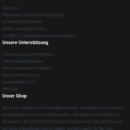
Über uns
Allgemeine Geschäftsbedingungen
Datenschutzrichtlinien
DMCA - Copyright Policy
CA SB657: Lieferkettentransparenzgesetz
Unsere Unterstützung
Versand und Lieferrichtlinien
Zahlungsbedingungen
Return & Refund Richtlinien
Kontaktieren Sie uns
Kundenhilfe (FAQ)
Whosale
Unser Shop
Wir bieten qualitativ hochwertige Produkte, die speziell von unserem
erstklassigen Team entwickelt werden. Wir bieten eine Vielzahl von
Produkten, die sowohl stilvoll als auch schön sind. Dies ist nicht nur,
um Ihren individuellen Stil zu zeigen, sondern auch für Sie, Ihre