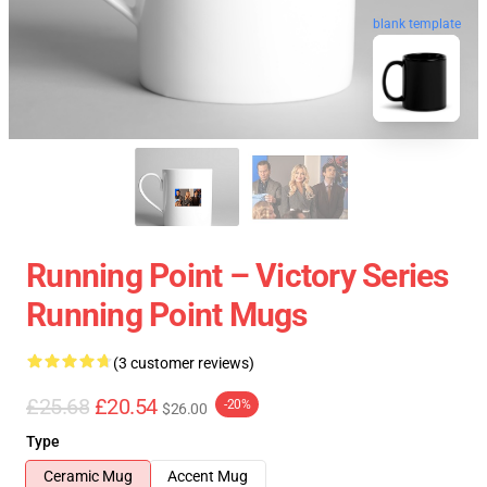
blank template
Running Point – Victory Series
Running Point Mugs
(3 customer reviews)
£25.68
£20.54
-20%
$26.00
Type
Ceramic Mug
Accent Mug