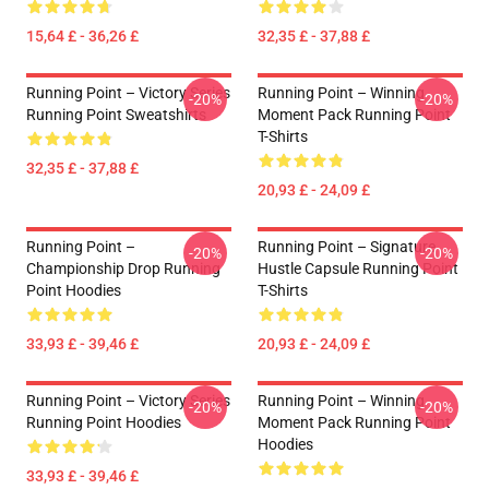
15,64 £ - 36,26 £
32,35 £ - 37,88 £
Running Point – Victory Series
Running Point – Winning
-20%
-20%
Running Point Sweatshirts
Moment Pack Running Point
T-Shirts
32,35 £ - 37,88 £
20,93 £ - 24,09 £
Running Point –
Running Point – Signature
-20%
-20%
Championship Drop Running
Hustle Capsule Running Point
Point Hoodies
T-Shirts
33,93 £ - 39,46 £
20,93 £ - 24,09 £
Running Point – Victory Series
Running Point – Winning
-20%
-20%
Running Point Hoodies
Moment Pack Running Point
Hoodies
33,93 £ - 39,46 £