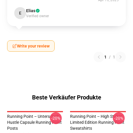
Apr 19, 2025
Elias
E
Verified owner
Write your review
1
/
1
Beste Verkäufer Produkte
Running Point – Unterschrift
Running Point – High Stakes
-20%
-20%
Hustle Capsule Running Point
Limited Edition Running Point
Posts
Sweatshirts