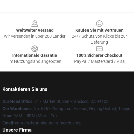
Footer
Weltweiter Versand
Kaufen Sie mit Vertrauen
Wir versenden in über 200 Länder
24/7 Schutz von Klicks bis zur
Lieferung
Internationale Garantie
100% Sicherer Checkout
Im Nutzungsland angeboten
PayPal / MasterCard / Visa
Kontaktieren Sie uns
Our Head Office
: 717 Market St, San Francisco, CA 94103
Our Warehouse
: No. 6767 Zhongshan Avenue, Heping District, Tianjin
Hour
: 9AM – 5PM (Mon – Fri)
Email
: contact@running-point-merch.shop
Unsere Firma