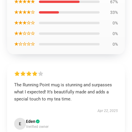
★★★★★
67%
★★★★☆
33%
★★★☆☆
0%
★★☆☆☆
0%
★☆☆☆☆
0%
The Running Point mug is stunning and surpasses
what I expected! It’s beautifully made and adds a
special touch to my tea time.
Apr 22, 2025
Eden
E
Verified owner