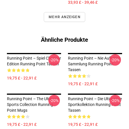
33,93 £ - 39,46 £
MEHR ANZEIGEN
Ähnliche Produkte
Running Point – Spiel Changer
Running Point – Nie Aufhören
-20%
-20%
Edition Running Point Tassen
Sammlung Running Point
Tassen
19,75 £ - 22,91 £
19,75 £ - 22,91 £
Running Point – The Ultimate
Running Point – Die Ultimative
-20%
-20%
Sports Collection Running
Sportkollektion Running Point
Point Mugs
Tassen
19,75 £ - 22,91 £
19,75 £ - 22,91 £