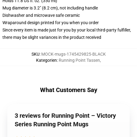
Holds 11.8 US fl. oz. (350 ml)
Mug diameter is 3.2" (8.2 cm), not including handle
Dishwasher and microwave safe ceramic
Wraparound design printed for you when you order
Since every item is made just for you by your local third-party fulfiller,
there may be slight variances in the product received
SKU
:
MOCK-mugs-1745429825-BLACK
Kategorien
:
Running Point Tassen
,
What Customers Say
3 reviews for Running Point – Victory
Series Running Point Mugs