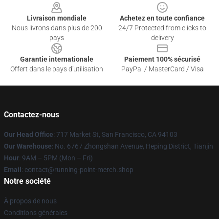
Livraison mondiale
Achetez en toute confiance
Nous livrons dans plus de 200
24/7 Protected from clicks to
pays
delivery
Garantie internationale
Paiement 100% sécurisé
Offert dans le pays d'utilisation
PayPal / MasterCard / Visa
Contactez-nous
Our Head Office
: 717 Market St, San Francisco, CA 94103
Our Warehouse
: No. 6767 Zhongshan Avenue, Heping District, Tianjin
Hour
: 9AM – 5PM (Mon – Fri)
Email
: contact@running-point-merch.shop
Notre société
À propos de nous
Conditions générales