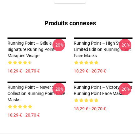
Produits connexes
Running Point – Gélule
Running Point – High Stakes
-20%
-20%
Signature Running Point
Limited Edition Running Point
Masques Visage
Face Masks
18,29 € - 20,70 €
18,29 € - 20,70 €
Running Point – Never Stop
Running Point – Victory Series
-20%
-20%
Collection Running Point Face
Running Point Face Masks
Masks
18,29 € - 20,70 €
18,29 € - 20,70 €
Footer