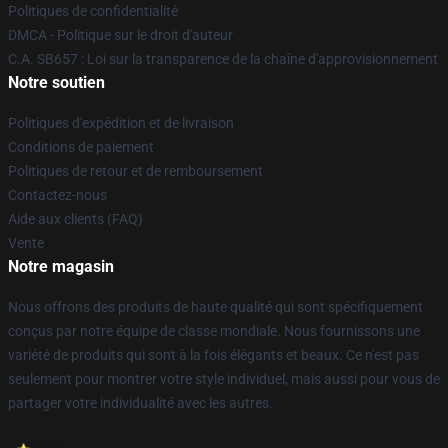
Politiques de confidentialité
DMCA - Politique sur le droit d'auteur
C.A. SB657 : Loi sur la transparence de la chaîne d'approvisionnement
Notre soutien
Politiques d'expédition et de livraison
Conditions de paiement
Politiques de retour et de remboursement
Contactez-nous
Aide aux clients (FAQ)
Vente
Notre magasin
Nous offrons des produits de haute qualité qui sont spécifiquement
conçus par notre équipe de classe mondiale. Nous fournissons une
variété de produits qui sont à la fois élégants et beaux. Ce n'est pas
seulement pour montrer votre style individuel, mais aussi pour vous de
partager votre individualité avec les autres.