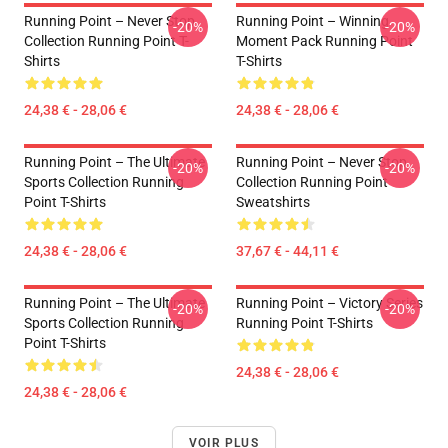
Running Point – Never Stop
Running Point – Winning
-20%
-20%
Collection Running Point T-
Moment Pack Running Point
Shirts
T-Shirts
24,38 € - 28,06 €
24,38 € - 28,06 €
Running Point – The Ultimate
Running Point – Never Stop
-20%
-20%
Sports Collection Running
Collection Running Point
Point T-Shirts
Sweatshirts
24,38 € - 28,06 €
37,67 € - 44,11 €
Running Point – The Ultimate
Running Point – Victory Series
-20%
-20%
Sports Collection Running
Running Point T-Shirts
Point T-Shirts
24,38 € - 28,06 €
24,38 € - 28,06 €
VOIR PLUS