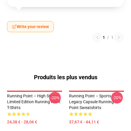
Write your review
1
/
1
Produits les plus vendus
Running Point – High Stakes
Running Point – Sports
-20%
-20%
Limited Edition Running Point
Legacy Capsule Running
T-Shirts
Point Sweatshirts
24,38 € - 28,06 €
37,67 € - 44,11 €