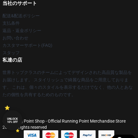
当社のサポート
配送&配送ポリシー
支払条件
返品・返金ポリシー
お問い合わせ
カスタマーサポート(FAQ)
スタッフ
私達の店
世界トップクラスのチームによってデザインされた高品質な製品を
お届けします。 スタイリッシュで綺麗な商品をご用意しておりま
す。 これは、個々のスタイルを表示するだけでなく、他の人とあな
たの個性を共有するためのものです。
UNLOCK
© Running Point Shop - Official Running Point Merchandise Store
10% OFF
2026 all rights reserved