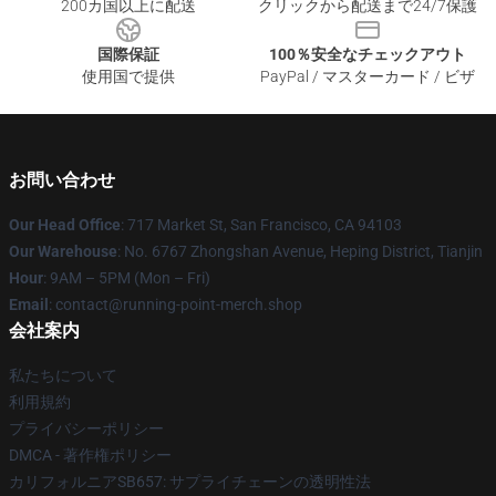
200カ国以上に配送
クリックから配送まで24/7保護
国際保証
100％安全なチェックアウト
使用国で提供
PayPal / マスターカード / ビザ
お問い合わせ
Our Head Office
: 717 Market St, San Francisco, CA 94103
Our Warehouse
: No. 6767 Zhongshan Avenue, Heping District, Tianjin
Hour
: 9AM – 5PM (Mon – Fri)
Email
: contact@running-point-merch.shop
会社案内
私たちについて
利用規約
プライバシーポリシー
DMCA - 著作権ポリシー
カリフォルニアSB657: サプライチェーンの透明性法