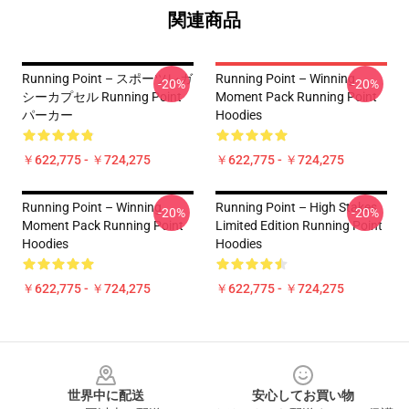
関連商品
Running Point – スポーツレガ
Running Point – Winning
-20%
-20%
シーカプセル Running Point
Moment Pack Running Point
パーカー
Hoodies
￥622,775 - ￥724,275
￥622,775 - ￥724,275
Running Point – Winning
Running Point – High Stakes
-20%
-20%
Moment Pack Running Point
Limited Edition Running Point
Hoodies
Hoodies
￥622,775 - ￥724,275
￥622,775 - ￥724,275
Footer
世界中に配送
安心してお買い物