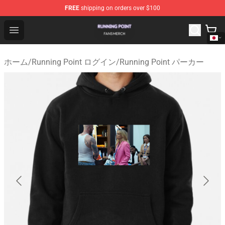
FREE
shipping on orders over $100
Running Point Shop - Official Running Point Merchandise
Open menu
ホーム
/
Running Point ログイン
/
Running Point パーカー