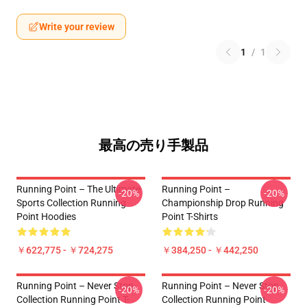
Write your review
1
/
1
最高の売り手製品
Running Point – The Ultimate
Running Point –
-20%
-20%
Sports Collection Running
Championship Drop Running
Point Hoodies
Point T-Shirts
￥622,775 - ￥724,275
￥384,250 - ￥442,250
Running Point – Never Stop
Running Point – Never Stop
-20%
-20%
Collection Running Point T-
Collection Running Point