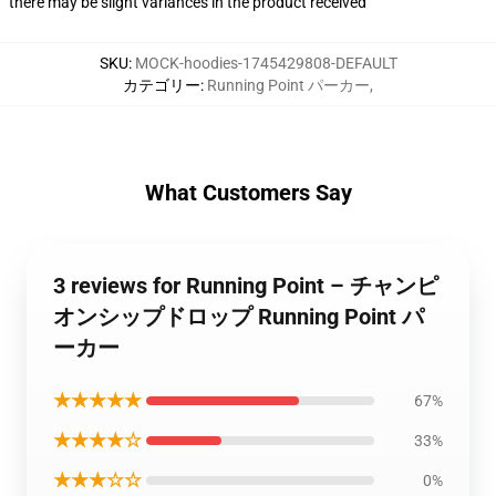
there may be slight variances in the product received
SKU
:
MOCK-hoodies-1745429808-DEFAULT
カテゴリー
:
Running Point パーカー
,
What Customers Say
3 reviews for Running Point – チャンピ
オンシップドロップ Running Point パ
ーカー
★★★★★
67%
★★★★☆
33%
★★★☆☆
0%