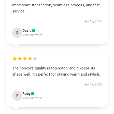
Impressive transaction, seamless process, and fast
service.
Apr 19, 2025
David
D
Verified owner
The hoodie’s quality is top-notch, and it keeps its
shape well. It’s perfect for staying warm and stylish.
Apr 17, 2025
Ruby
R
Verified owner