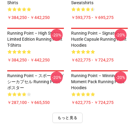
Shirts
Sweatshirts
￥384,250 - ￥442,250
￥593,775 - ￥695,275
Running Point – High Stakes
Running Point – Signature
-20%
-20%
Limited Edition Running Point
Hustle Capsule Running Point
T-Shirts
Hoodies
￥384,250 - ￥442,250
￥622,775 - ￥724,275
Running Point – スポーツレガ
Running Point – Winning
-20%
-20%
シーカプセル Running Point
Moment Pack Running Point
ポスター
Hoodies
￥287,100 - ￥665,550
￥622,775 - ￥724,275
もっと見る