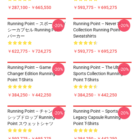
￥287,100 - ￥665,550
￥593,775 - ￥695,275
Running Point – スポーツレガ
Running Point – Never Stop
-20%
-20%
シーカプセル Running Point
Collection Running Point
パーカー
Sweatshirts
￥622,775 - ￥724,275
￥593,775 - ￥695,275
Running Point – Game
Running Point – The Ultimate
-20%
-20%
Changer Edition Running
Sports Collection Running
Point T-Shirts
Point T-Shirts
￥384,250 - ￥442,250
￥384,250 - ￥442,250
Running Point – チャンピオン
Running Point – Sports
-20%
-20%
シップドロップ Running
Legacy Capsule Running
Point スウェットシャツ
Point T-Shirts
￥593,775 - ￥695,275
￥384,250 - ￥442,250