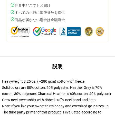
世界中どこでもお届け
すべての小包に追跡番号を提供
商品が届かない場合は全額返金
説明
Heavyweight 8.25 oz. (~280 gsm) cotton-rich fleece
Solid colors are 80% cotton, 20% polyester. Heather Grey is 70%
cotton, 30% polyester. Charcoal Heather is 60% cotton, 40% polyester
Crew neck sweatshirt with ribbed cuffs, neckband and hem
Note: If you like your sweatshirts baggy and oversized go 2 sizes up
The third party printer of this product is evaluated according to