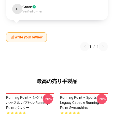
Grace
G
Verified owner
Write your review
1
/
1
最高の売り手製品
Running Point – シグネチャー
Running Point – Sports
-20%
-20%
ハッスルカプセル Running
Legacy Capsule Running
Point ポスター
Point Sweatshirts