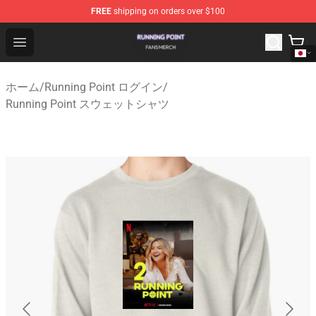
FREE
shipping on orders over $100
Running Point Shop - Official Running Point Merchandise
Open menu
ホーム
/
Running Point ログイン
/
Running Point スウェットシャツ