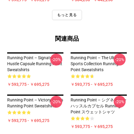
もっと見る
関連商品
Running Point – Signature
Running Point – The Ultimate
-20%
-20%
Hustle Capsule Running Point
Sports Collection Running
Sweatshirts
Point Sweatshirts
￥593,775 - ￥695,275
￥593,775 - ￥695,275
Running Point – Victory Series
Running Point – シグネチャー
-20%
-20%
Running Point Sweatshirts
ハッスルカプセル Running
Point スウェットシャツ
￥593,775 - ￥695,275
￥593,775 - ￥695,275