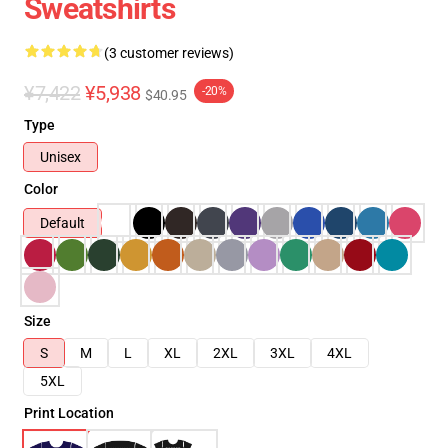
Sweatshirts
(3 customer reviews)
¥7,422
¥5,938
-20%
$40.95
Type
Unisex
Color
Default
Size
S
M
L
XL
2XL
3XL
4XL
5XL
Print Location