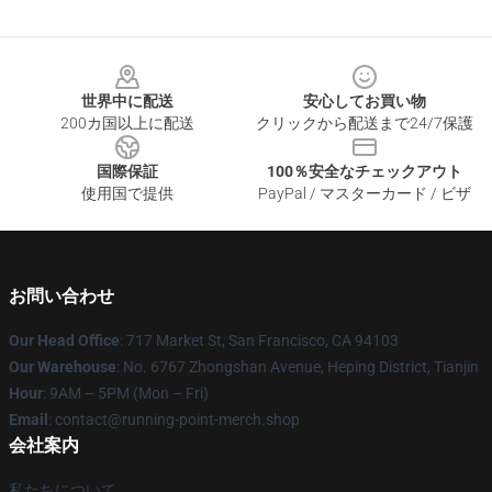
Footer
世界中に配送
安心してお買い物
200カ国以上に配送
クリックから配送まで24/7保護
国際保証
100％安全なチェックアウト
使用国で提供
PayPal / マスターカード / ビザ
お問い合わせ
Our Head Office
: 717 Market St, San Francisco, CA 94103
Our Warehouse
: No. 6767 Zhongshan Avenue, Heping District, Tianjin
Hour
: 9AM – 5PM (Mon – Fri)
Email
: contact@running-point-merch.shop
会社案内
私たちについて