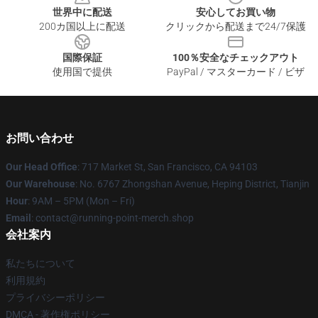
世界中に配送
安心してお買い物
200カ国以上に配送
クリックから配送まで24/7保護
国際保証
100％安全なチェックアウト
使用国で提供
PayPal / マスターカード / ビザ
お問い合わせ
Our Head Office
: 717 Market St, San Francisco, CA 94103
Our Warehouse
: No. 6767 Zhongshan Avenue, Heping District, Tianjin
Hour
: 9AM – 5PM (Mon – Fri)
Email
: contact@running-point-merch.shop
会社案内
私たちについて
利用規約
プライバシーポリシー
DMCA - 著作権ポリシー