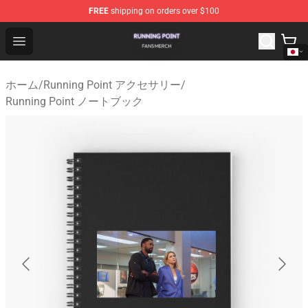
FREE
shipping on orders over $100
Running Point Shop - Official Running Point Merchandise
Open menu
ホーム
/
Running Point アクセサリー
/
Running Point ノートブック