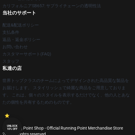
カリフォルニアSB657: サプライチェーンの透明性法
当社のサポート
配送&配送ポリシー
支払条件
返品・返金ポリシー
お問い合わせ
カスタマーサポート(FAQ)
スタッフ
私達の店
世界トップクラスのチームによってデザインされた高品質な製品を
お届けします。 スタイリッシュで綺麗な商品をご用意しておりま
す。 これは、個々のスタイルを表示するだけでなく、他の人とあな
たの個性を共有するためのものです。
UNLOCK
© Running Point Shop - Official Running Point Merchandise Store
10% OFF
2026 all rights reserved