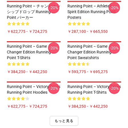
Running Point – チャンピオン
Running Point – Athlete’s
-20%
-20%
シップドロップ Running
Spirit Edition Running Point
Point パーカー
Posters
￥622,775 - ￥724,275
￥287,100 - ￥665,550
Running Point – Game
Running Point – Game
-20%
-20%
Changer Edition Running
Changer Edition Running
Point T-Shirts
Point Sweatshirts
￥384,250 - ￥442,250
￥593,775 - ￥695,275
Running Point – Victory Series
Running Point – Victory Series
-20%
-20%
Running Point Hoodies
Running Point T-Shirts
￥622,775 - ￥724,275
￥384,250 - ￥442,250
もっと見る