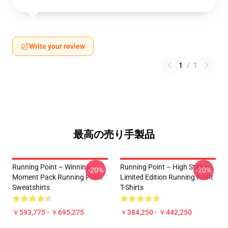
Write your review
1
/
1
最高の売り手製品
Running Point – Winning
Running Point – High Stakes
-20%
-20%
Moment Pack Running Point
Limited Edition Running Point
Sweatshirts
T-Shirts
￥593,775 - ￥695,275
￥384,250 - ￥442,250