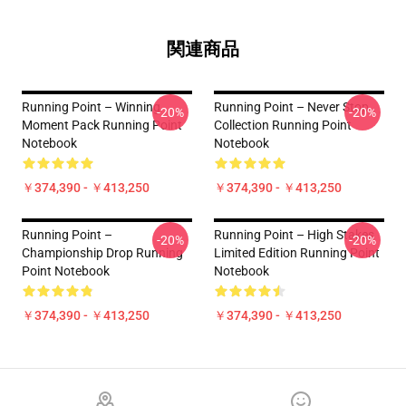
関連商品
Running Point – Winning
Running Point – Never Stop
-20%
-20%
Moment Pack Running Point
Collection Running Point
Notebook
Notebook
￥374,390 - ￥413,250
￥374,390 - ￥413,250
Running Point –
Running Point – High Stakes
-20%
-20%
Championship Drop Running
Limited Edition Running Point
Point Notebook
Notebook
￥374,390 - ￥413,250
￥374,390 - ￥413,250
Footer