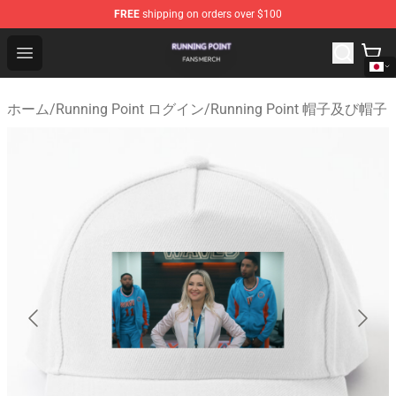
FREE
shipping on orders over $100
Running Point Shop - Official Running Point Merchandise
Open menu
ホーム
/
Running Point ログイン
/
Running Point 帽子及び帽子