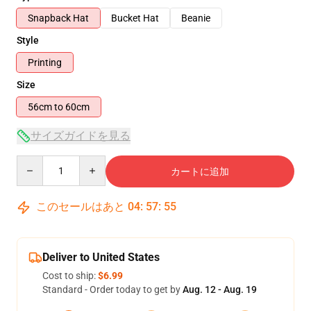
Snapback Hat
Bucket Hat
Beanie
Style
Printing
Size
56cm to 60cm
サイズガイドを見る
Quantity
カートに追加
このセールはあと
04
:
57
:
54
Deliver to United States
Cost to ship:
$6.99
Standard - Order today to get by
Aug. 12 - Aug. 19