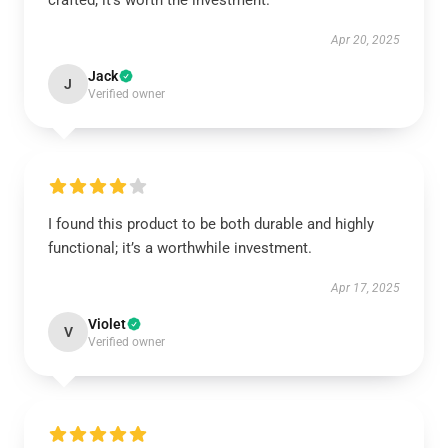
crafted; it’s worth the investment.
Apr 20, 2025
Jack
J
Verified owner
I found this product to be both durable and highly
functional; it’s a worthwhile investment.
Apr 17, 2025
Violet
V
Verified owner