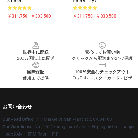
& Caps
Hats & Caps
￥311,750 - ￥333,500
￥311,750 - ￥333,500
Footer
世界中に配送
安心してお買い物
200カ国以上に配送
クリックから配送まで24/7保護
国際保証
100％安全なチェックアウト
使用国で提供
PayPal / マスターカード / ビザ
お問い合わせ
Our Head Office
: 717 Market St, San Francisco, CA 94103
Our Warehouse
: No. 6767 Zhongshan Avenue, Heping District, Tianjin
Hour
: 9AM – 5PM (Mon – Fri)