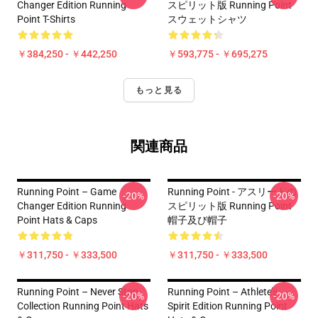
Changer Edition Running
スピリット版 Running Point
Point T-Shirts
スウェットシャツ
￥384,250 - ￥442,250
￥593,775 - ￥695,275
もっと見る
関連商品
Running Point – Game
Running Point - アスリートの
-20%
-20%
Changer Edition Running
スピリット版 Running Point
Point Hats & Caps
帽子及び帽子
￥311,750 - ￥333,500
￥311,750 - ￥333,500
Running Point – Never Stop
Running Point – Athlete’s
-20%
-20%
Collection Running Point Hats
Spirit Edition Running Point