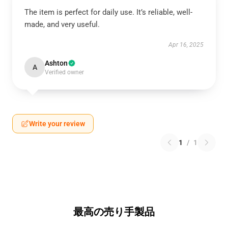
The item is perfect for daily use. It’s reliable, well-
made, and very useful.
Apr 16, 2025
Ashton
A
Verified owner
Write your review
1
/
1
最高の売り手製品