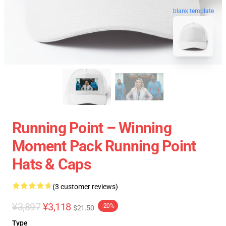
blank template
Running Point – Winning
Moment Pack Running Point
Hats & Caps
(3 customer reviews)
¥3,897
¥3,118
-20%
$21.50
Type