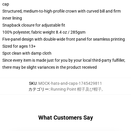
cap
Structured, medium-to-high-profile crown with curved bill and firm
inner lining
Snapback closure for adjustable fit
100% polyester, fabric weight 8.4 oz / 285gsm
Five-panel design with double-wide front panel for seamless printing
Sized for ages 13+
Spot clean with damp cloth
Since every item is made just for you by your local third-party fulfiller,
there may be slight variances in the product received
SKU
:
MOCK-hats-and-caps-1745429811
カテゴリー
:
Running Point 帽子及び帽子
,
What Customers Say