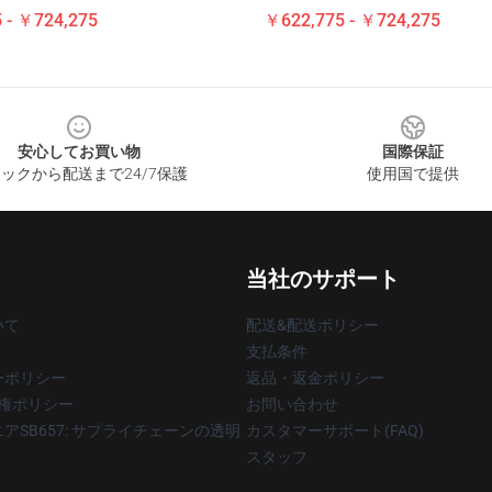
 - ￥724,275
￥622,775 - ￥724,275
安心してお買い物
国際保証
ックから配送まで24/7保護
使用国で提供
当社のサポート
いて
配送&配送ポリシー
支払条件
ーポリシー
返品・返金ポリシー
著作権ポリシー
お問い合わせ
アSB657: サプライチェーンの透明
カスタマーサポート(FAQ)
スタッフ