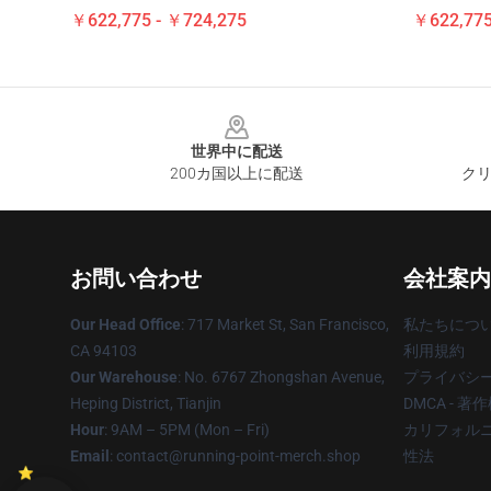
￥622,775 - ￥724,275
￥622,775
Footer
世界中に配送
200カ国以上に配送
クリ
お問い合わせ
会社案内
Our Head Office
: 717 Market St, San Francisco,
私たちにつ
CA 94103
利用規約
Our Warehouse
: No. 6767 Zhongshan Avenue,
プライバシ
Heping District, Tianjin
DMCA - 
Hour
: 9AM – 5PM (Mon – Fri)
カリフォルニ
Email
: contact@running-point-merch.shop
性法