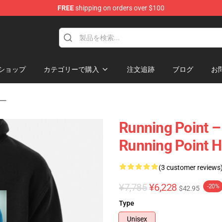
FREE
shipping on orders over $100
se Store
ショップ
カテゴリーで購入
注文追跡
ブログ
お
カー
Running Point 
Running Point 
(3 customer reviews
¥7,785
¥6,228
-20%
$42.95
Type
Unisex