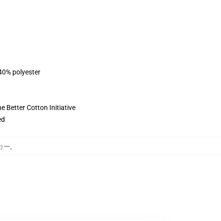
 40% polyester
 Better Cotton Initiative
ed
ーカー
,