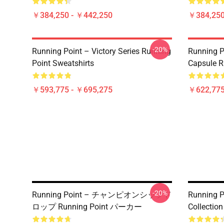
￥384,250 - ￥442,250
￥384,250
-20%
Running Point – Victory Series Running
Running P
Point Sweatshirts
Capsule R
￥593,775 - ￥695,275
￥622,775
-20%
Running Point – チャンピオンシップド
Running P
ロップ Running Point パーカー
Collectio