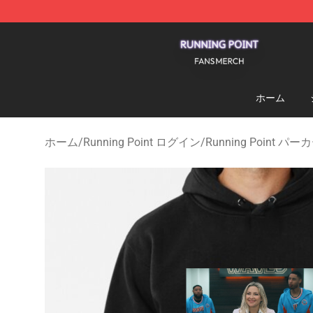
Running Point Shop - Official Running Point Merchandi
ホーム
ホーム
/
Running Point ログイン
/
Running Point パー