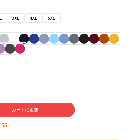
L
3XL
4XL
5XL
カートに追加
:
54