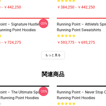
 - ￥442,250
￥384,250 - ￥442,250
-20%
oint – Signature Hustle
Running Point – Athlete’s Spir
unning Point Hoodies
Running Point Sweatshirts
 - ￥724,275
￥593,775 - ￥695,275
もっと見る
関連商品
-20%
oint – The Ultimate Sports
Running Point – Never Stop C
n Running Point Hoodies
Running Point Hoodies