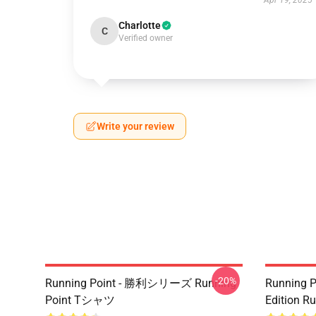
Apr 19, 2025
Charlotte
C
Verified owner
Write your review
-20%
Running Point - 勝利シリーズ Running
Running P
Point Tシャツ
Edition Ru