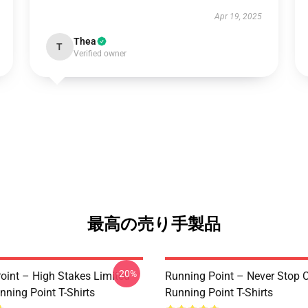
Apr 19, 2025
Thea
T
Verified owner
最高の売り手製品
-20%
oint – High Stakes Limited
Running Point – Never Stop C
nning Point T-Shirts
Running Point T-Shirts