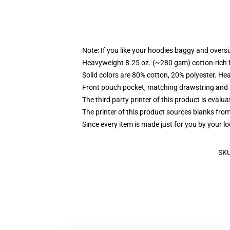
Note: If you like your hoodies baggy and oversi
Heavyweight 8.25 oz. (~280 gsm) cotton-rich 
Solid colors are 80% cotton, 20% polyester. He
Front pouch pocket, matching drawstring and r
The third party printer of this product is eval
The printer of this product sources blanks fro
Since every item is made just for you by your loc
SK