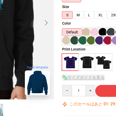
Size
S
M
L
XL
2X
Color
Default
Print Location
blank template
サイズガイドを見る
Quantity
このセールはあと
01
:
29