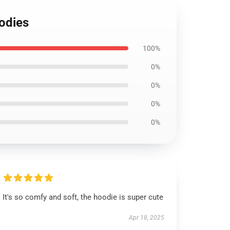
odies
100%
0%
0%
0%
0%
It's so comfy and soft, the hoodie is super cute
Apr 18, 2025