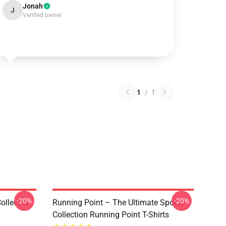
Jonah
J
Verified owner
1
/
1
-20%
-20%
ollection
Running Point – The Ultimate Sports
Collection Running Point T-Shirts