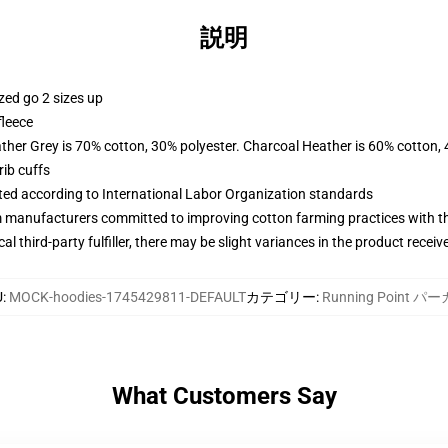
説明
zed go 2 sizes up
fleece
ather Grey is 70% cotton, 30% polyester. Charcoal Heather is 60% cotton,
ib cuffs
uated according to International Labor Organization standards
m manufacturers committed to improving cotton farming practices with the
al third-party fulfiller, there may be slight variances in the product receiv
U
:
MOCK-hoodies-1745429811-DEFAULT
カテゴリー
:
Running Point パ
What Customers Say