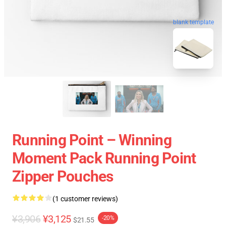
blank template
Running Point – Winning
Moment Pack Running Point
Zipper Pouches
(1 customer reviews)
¥3,906
¥3,125
-20%
$21.55