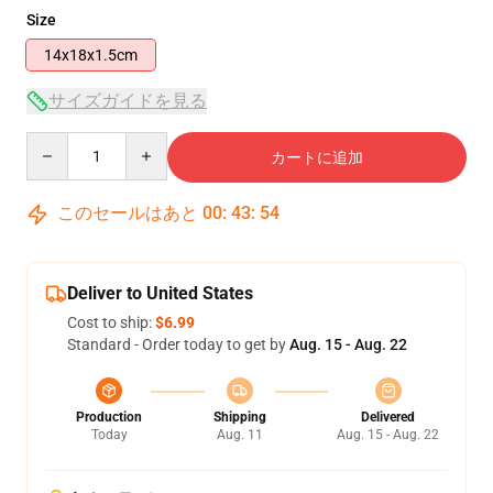
Size
14x18x1.5cm
サイズガイドを見る
Quantity
カートに追加
このセールはあと
00
:
43
:
54
Deliver to United States
Cost to ship:
$6.99
Standard - Order today to get by
Aug. 15 - Aug. 22
Production
Shipping
Delivered
Today
Aug. 11
Aug. 15 - Aug. 22