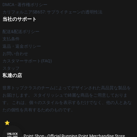
DMCA - 著作権ポリシー
カリフォルニアSB657: サプライチェーンの透明性法
当社のサポート
配送&配送ポリシー
支払条件
返品・返金ポリシー
お問い合わせ
カスタマーサポート(FAQ)
スタッフ
私達の店
世界トップクラスのチームによってデザインされた高品質な製品を
お届けします。 スタイリッシュで綺麗な商品をご用意しておりま
す。 これは、個々のスタイルを表示するだけでなく、他の人とあな
たの個性を共有するためのものです。
UNLOCK
© Running Point Shop - Official Running Point Merchandise Store
10% OFF