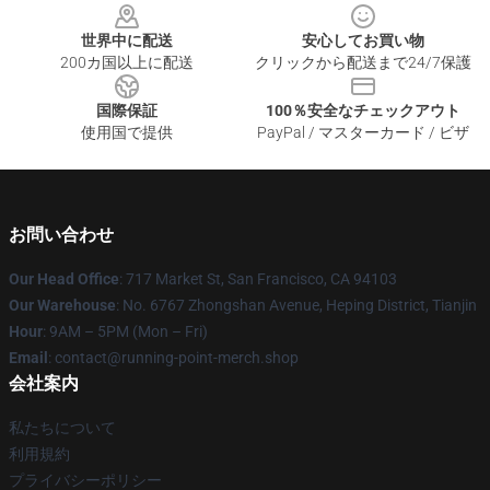
世界中に配送
安心してお買い物
200カ国以上に配送
クリックから配送まで24/7保護
国際保証
100％安全なチェックアウト
使用国で提供
PayPal / マスターカード / ビザ
お問い合わせ
Our Head Office
: 717 Market St, San Francisco, CA 94103
Our Warehouse
: No. 6767 Zhongshan Avenue, Heping District, Tianjin
Hour
: 9AM – 5PM (Mon – Fri)
Email
: contact@running-point-merch.shop
会社案内
私たちについて
利用規約
プライバシーポリシー