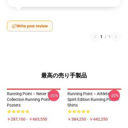
Write your review
1
/
1
最高の売り手製品
Running Point – Never Stop
Running Point – Athlete’s
-20%
-20%
Collection Running Point
Spirit Edition Running Point T-
Posters
Shirts
￥287,100 - ￥665,550
￥384,250 - ￥442,250