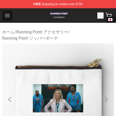
FREE
shipping on orders over $100
Running Point Shop - Official Running Point Merchandise
Open menu
ホーム
/
Running Point アクセサリー
/
Running Point ジッパーポーチ