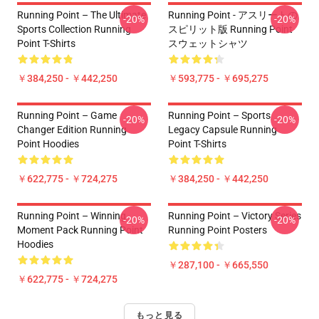
Running Point – The Ultimate
Running Point - アスリートの
-20%
-20%
Sports Collection Running
スピリット版 Running Point
Point T-Shirts
スウェットシャツ
￥384,250 - ￥442,250
￥593,775 - ￥695,275
Running Point – Game
Running Point – Sports
-20%
-20%
Changer Edition Running
Legacy Capsule Running
Point Hoodies
Point T-Shirts
￥622,775 - ￥724,275
￥384,250 - ￥442,250
Running Point – Winning
Running Point – Victory Series
-20%
-20%
Moment Pack Running Point
Running Point Posters
Hoodies
￥287,100 - ￥665,550
￥622,775 - ￥724,275
もっと見る