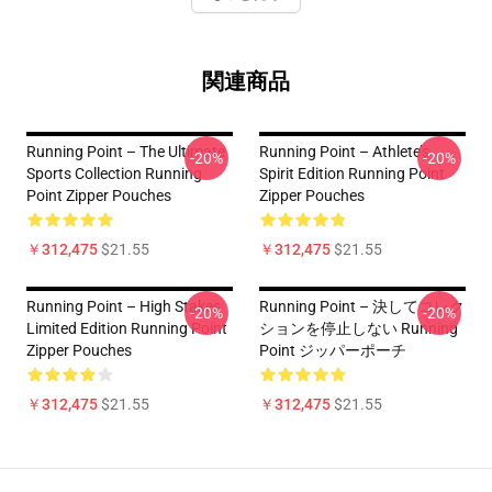
関連商品
Running Point – The Ultimate
Running Point – Athlete’s
-20%
-20%
Sports Collection Running
Spirit Edition Running Point
Point Zipper Pouches
Zipper Pouches
￥312,475
$21.55
￥312,475
$21.55
Running Point – High Stakes
Running Point – 決してコレク
-20%
-20%
Limited Edition Running Point
ションを停止しない Running
Zipper Pouches
Point ジッパーポーチ
￥312,475
$21.55
￥312,475
$21.55
Footer