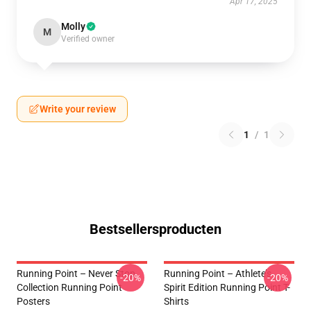
Apr 17, 2025
Molly
M
Verified owner
Write your review
1
/
1
Bestsellersproducten
Running Point – Never Stop
Running Point – Athlete’s
-20%
-20%
Collection Running Point
Spirit Edition Running Point T-
Posters
Shirts