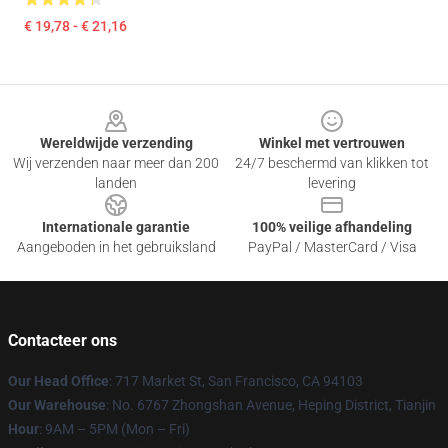
€ 19,78 - € 21,16
Footer
Wereldwijde verzending
Winkel met vertrouwen
Wij verzenden naar meer dan 200
24/7 beschermd van klikken tot
landen
levering
Internationale garantie
100% veilige afhandeling
Aangeboden in het gebruiksland
PayPal / MasterCard / Visa
Contacteer ons
Our Head Office
: 717 Market St, San Francisco, CA 94103
Our Warehouse
: No. 6767 Zhongshan Avenue, Heping District, Tianjin
Hour
: 9AM – 5PM (Mon – Fri)