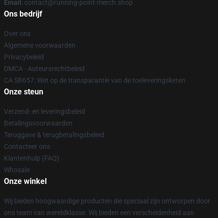
Email
: contact@running-point-merch.shop
Ons bedrijf
Over ons
Algemene voorwaarden
Privacybeleid
DMCA - Auteursrechtbeleid
CA SB657: Wet op de transparantie van de toeleveringsketen
Onze steun
Verzend- en leveringsbeleid
Betalingsvoorwaarden
Teruggave & terugbetalingsbeleid
Contacteer ons
Klantenhulp (FAQ)
Whosale
Onze winkel
Wij bieden hoogwaardige producten die speciaal zijn ontworpen door
ons team van wereldklasse. Wij bieden een verscheidenheid aan