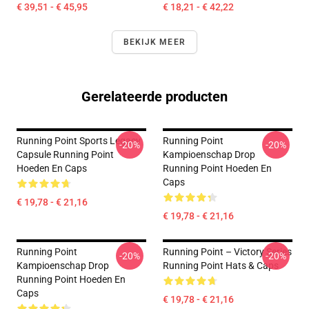
€ 39,51 - € 45,95
€ 18,21 - € 42,22
BEKIJK MEER
Gerelateerde producten
Running Point Sports Legacy
Running Point
-20%
-20%
Capsule Running Point
Kampioenschap Drop
Hoeden En Caps
Running Point Hoeden En
Caps
€ 19,78 - € 21,16
€ 19,78 - € 21,16
Running Point
Running Point – Victory Series
-20%
-20%
Kampioenschap Drop
Running Point Hats & Caps
Running Point Hoeden En
Caps
€ 19,78 - € 21,16