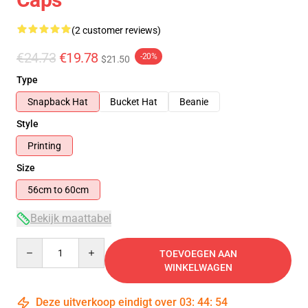
(2 customer reviews)
€24.73
€19.78
-20%
$21.50
Type
Snapback Hat
Bucket Hat
Beanie
Style
Printing
Size
56cm to 60cm
Bekijk maattabel
Quantity
TOEVOEGEN AAN
WINKELWAGEN
Deze uitverkoop eindigt over
03
:
44
:
53