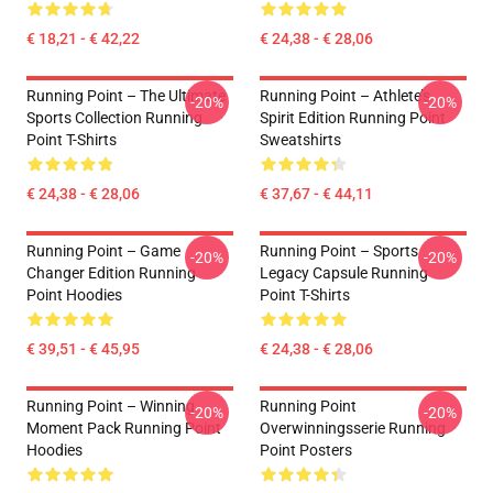
€ 18,21 - € 42,22
€ 24,38 - € 28,06
Running Point – The Ultimate
Running Point – Athlete’s
-20%
-20%
Sports Collection Running
Spirit Edition Running Point
Point T-Shirts
Sweatshirts
€ 24,38 - € 28,06
€ 37,67 - € 44,11
Running Point – Game
Running Point – Sports
-20%
-20%
Changer Edition Running
Legacy Capsule Running
Point Hoodies
Point T-Shirts
€ 39,51 - € 45,95
€ 24,38 - € 28,06
Running Point – Winning
Running Point
-20%
-20%
Moment Pack Running Point
Overwinningsserie Running
Hoodies
Point Posters