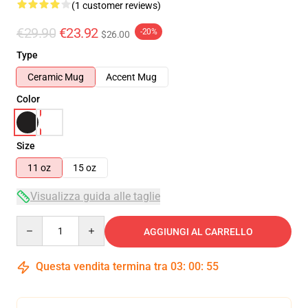
(1 customer reviews)
€29.90
€23.92
-20%
$26.00
Type
Ceramic Mug
Accent Mug
Color
Size
11 oz
15 oz
Visualizza guida alle taglie
Quantity
AGGIUNGI AL CARRELLO
Questa vendita termina tra
03
:
00
:
54