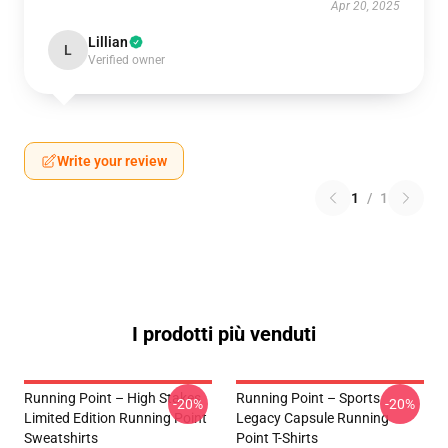
Apr 20, 2025
Lillian
L
Verified owner
Write your review
1
/
1
I prodotti più venduti
Running Point – High Stakes
Running Point – Sports
-20%
-20%
Limited Edition Running Point
Legacy Capsule Running
Sweatshirts
Point T-Shirts