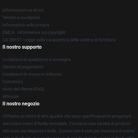
Informazioni su di noi
Termini e condizioni
Informativa sulla privacy
DMCA - Informativa sul copyright
CA SB657: Legge sulla trasparenza della catena di fornitura
Il nostro supporto
Condizioni di spedizione e consegna
Termini di pagamento
Condizioni di ritorno e rimborso
Contattaci
Aiuto del cliente (FAQ)
Whosale
Il nostro negozio
Offriamo prodotti di alta qualità che sono specificamente progettati
dal nostro team di livello mondiale. Forniamo una varietà di prodotti
che sono sia elegante e bella. Questo non è solo per mostrare il vostro