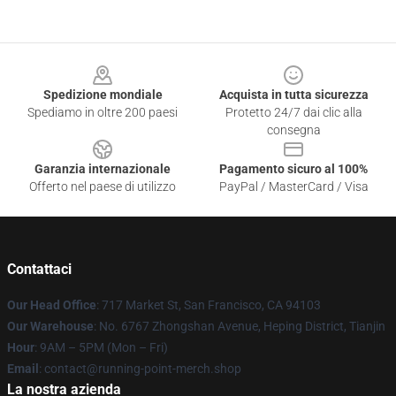
Footer
Spedizione mondiale
Acquista in tutta sicurezza
Spediamo in oltre 200 paesi
Protetto 24/7 dai clic alla
consegna
Garanzia internazionale
Pagamento sicuro al 100%
Offerto nel paese di utilizzo
PayPal / MasterCard / Visa
Contattaci
Our Head Office
: 717 Market St, San Francisco, CA 94103
Our Warehouse
: No. 6767 Zhongshan Avenue, Heping District, Tianjin
Hour
: 9AM – 5PM (Mon – Fri)
Email
: contact@running-point-merch.shop
La nostra azienda