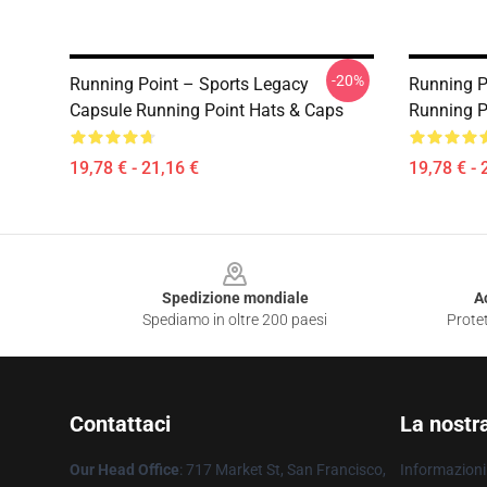
-20%
Running Point – Sports Legacy
Running P
Capsule Running Point Hats & Caps
Running P
19,78 € - 21,16 €
19,78 € - 
Footer
Spedizione mondiale
A
Spediamo in oltre 200 paesi
Protet
Contattaci
La nostr
Our Head Office
: 717 Market St, San Francisco,
Informazioni 