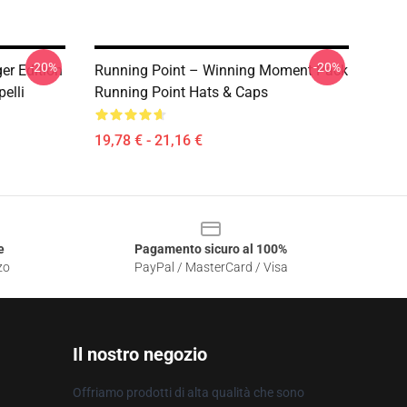
-20%
-20%
r Edition
Running Point – Winning Moment Pack
elli
Running Point Hats & Caps
19,78 € - 21,16 €
e
Pagamento sicuro al 100%
zo
PayPal / MasterCard / Visa
Il nostro negozio
Offriamo prodotti di alta qualità che sono