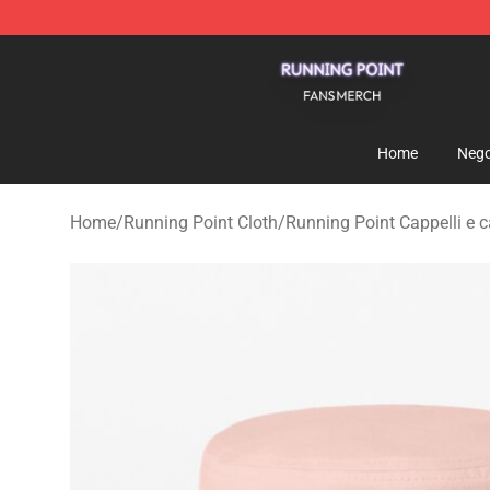
Running Point Shop - Official Running Point Merchandi
Home
Nego
Home
/
Running Point Cloth
/
Running Point Cappelli e c