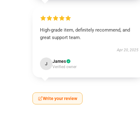
High-grade item, definitely recommend, and
great support team.
Apr 20, 2025
James
J
Verified owner
Write your review