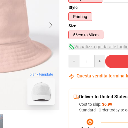
Style
Printing
Size
56cm to 60cm
Visualizza guida alle tagli
Quantity
blank template
Questa vendita termina 
Deliver to United States
Cost to ship:
$6.99
Standard - Order today to g