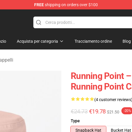
FREE
shipping on orders over $100
se Store
zio
Acquista per categoria
Tracciamento ordine
Blog
appelli
Running Point – 
Running Point Ca
(4 customer reviews
€24.73
€19.78
-20%
$21.50
Type
Snapback Hat
Bucket Hat