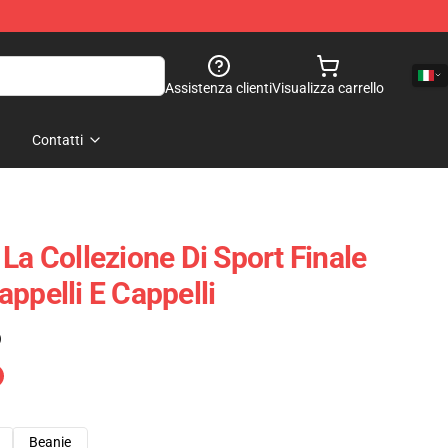
Assistenza clienti
Visualizza carrello
Contatti
La Collezione Di Sport Finale
ppelli E Cappelli
)
Beanie