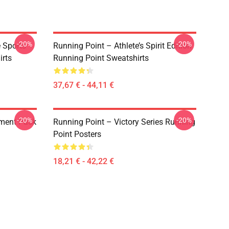
-20%
-20%
 Sports
Running Point – Athlete’s Spirit Edition
irts
Running Point Sweatshirts
37,67 € - 44,11 €
-20%
-20%
ment Pack
Running Point – Victory Series Running
Point Posters
18,21 € - 42,22 €