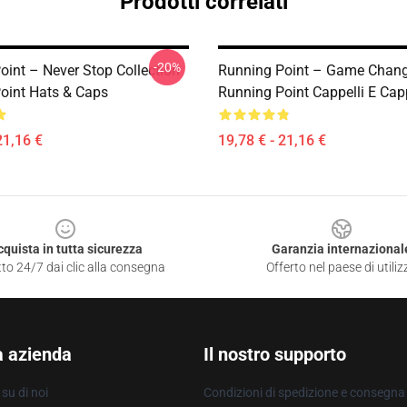
Prodotti correlati
-20%
oint – Never Stop Collection
Running Point – Game Change
oint Hats & Caps
Running Point Cappelli E Capp
21,16 €
19,78 € - 21,16 €
cquista in tutta sicurezza
Garanzia internazional
to 24/7 dai clic alla consegna
Offerto nel paese di utiliz
a azienda
Il nostro supporto
su di noi
Condizioni di spedizione e consegna