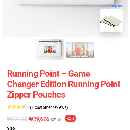
blank template
Running Point – Game
Changer Edition Running Point
Zipper Pouches
(1 customer reviews)
₩37,120
₩29,696
-20%
$21.55
Size