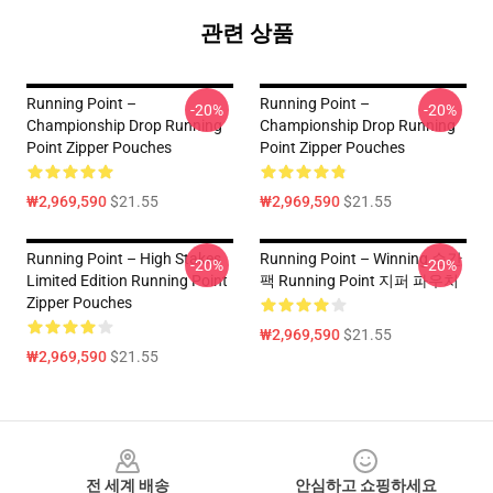
관련 상품
Running Point –
Running Point –
-20%
-20%
Championship Drop Running
Championship Drop Running
Point Zipper Pouches
Point Zipper Pouches
₩2,969,590
$21.55
₩2,969,590
$21.55
Running Point – High Stakes
Running Point – Winning 순간
-20%
-20%
Limited Edition Running Point
팩 Running Point 지퍼 파우치
Zipper Pouches
₩2,969,590
$21.55
₩2,969,590
$21.55
Footer
전 세계 배송
안심하고 쇼핑하세요