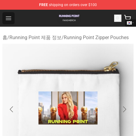
FREE
shipping on orders over $100
Running Point Shop - Official Running Point Merchandise
Open menu
홈
/
Running Point 제품 정보
/
Running Point Zipper Pouches