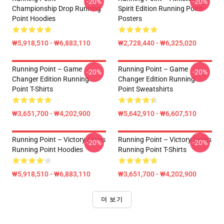
-20%
-20%
Championship Drop Running
Spirit Edition Running Point
Point Hoodies
Posters
₩5,918,510 - ₩6,883,110
₩2,728,440 - ₩6,325,020
Running Point – Game
Running Point – Game
-20%
-20%
Changer Edition Running
Changer Edition Running
Point T-Shirts
Point Sweatshirts
₩3,651,700 - ₩4,202,900
₩5,642,910 - ₩6,607,510
Running Point – Victory Series
Running Point – Victory Series
-20%
-20%
Running Point Hoodies
Running Point T-Shirts
₩5,918,510 - ₩6,883,110
₩3,651,700 - ₩4,202,900
더 보기