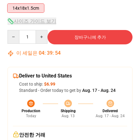
14x18x1.5cm
사이즈 가이드 보기
Quantity
장바구니에 추가
이 세일은
04
:
39
:
54
Deliver to United States
Cost to ship:
$6.99
Standard - Order today to get by
Aug. 17 - Aug. 24
Production
Shipping
Delivered
Today
Aug. 13
Aug. 17 - Aug. 24
안전한 거래