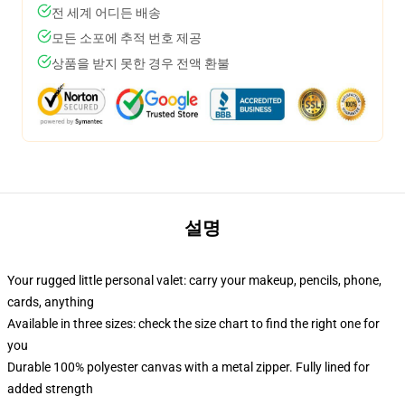
전 세계 어디든 배송
모든 소포에 추적 번호 제공
상품을 받지 못한 경우 전액 환불
설명
Your rugged little personal valet: carry your makeup, pencils, phone,
cards, anything
Available in three sizes: check the size chart to find the right one for
you
Durable 100% polyester canvas with a metal zipper. Fully lined for
added strength