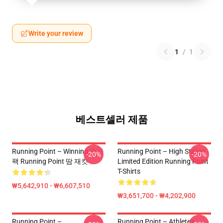
Write your review
1
/
1
베스트셀러 제품
Running Point – Winning 순간
Running Point – High Stakes
-20%
-20%
팩 Running Point 땀 재킷
Limited Edition Running Point
T-Shirts
₩5,642,910 - ₩6,607,510
₩3,651,700 - ₩4,202,900
Running Point –
Running Point – Athlete’s