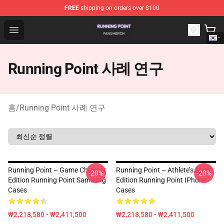
FREE
shipping on orders over $100
Running Point Shop - Official Running Point Merchandise
Open menu
Running Point 사례 연구
홈
/
Running Point 사례 연구
Running Point – Game Changer
Running Point – Athlete’s Spirit
-20%
-20%
Edition Running Point Samsung
Edition Running Point IPhone
Cases
Cases
₩2,218,580 - ₩2,411,500
₩2,218,580 - ₩2,411,500