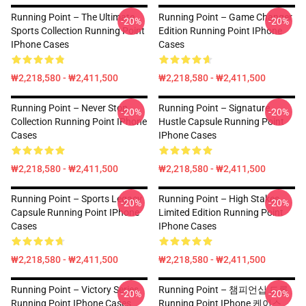
Running Point – The Ultimate
Running Point – Game Changer
-20%
-20%
Sports Collection Running Point
Edition Running Point IPhone
IPhone Cases
Cases
₩2,218,580 - ₩2,411,500
₩2,218,580 - ₩2,411,500
Running Point – Never Stop
Running Point – Signature
-20%
-20%
Collection Running Point IPhone
Hustle Capsule Running Point
Cases
IPhone Cases
₩2,218,580 - ₩2,411,500
₩2,218,580 - ₩2,411,500
Running Point – Sports Legacy
Running Point – High Stakes
-20%
-20%
Capsule Running Point IPhone
Limited Edition Running Point
Cases
IPhone Cases
₩2,218,580 - ₩2,411,500
₩2,218,580 - ₩2,411,500
Running Point – Victory Series
Running Point – 챔피언십 드롭
-20%
-20%
Running Point IPhone Cases
Running Point IPhone 케이스