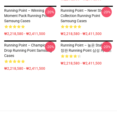
Running Point – Winning
Running Point – Never Stop
-20%
-20%
Moment Pack Running Point
Collection Running Point
Samsung Cases
Samsung Cases
₩2,218,580 - ₩2,411,500
₩2,218,580 - ₩2,411,500
Running Point – Championship
Running Point – 높은 Stakes 한
-20%
-20%
Drop Running Point Samsung
정판 Running Point 삼성 케이스
Cases
₩2,218,580 - ₩2,411,500
₩2,218,580 - ₩2,411,500
Footer