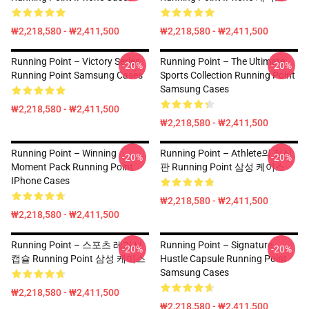
₩2,218,580 - ₩2,411,500
₩2,218,580 - ₩2,411,500
Running Point – Victory Series
Running Point – The Ultimate
-20%
-20%
Running Point Samsung Cases
Sports Collection Running Point
Samsung Cases
₩2,218,580 - ₩2,411,500
₩2,218,580 - ₩2,411,500
Running Point – Winning
Running Point – Athlete의 정신
-20%
-20%
Moment Pack Running Point
판 Running Point 삼성 케이스
IPhone Cases
₩2,218,580 - ₩2,411,500
₩2,218,580 - ₩2,411,500
Running Point – 스포츠 레거시
Running Point – Signature
-20%
-20%
캡슐 Running Point 삼성 케이스
Hustle Capsule Running Point
Samsung Cases
₩2,218,580 - ₩2,411,500
₩2,218,580 - ₩2,411,500