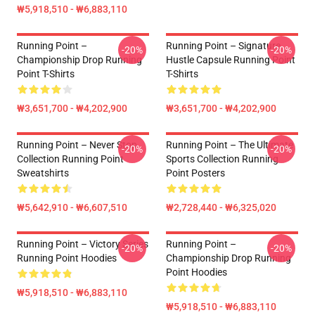
₩5,918,510 - ₩6,883,110
Running Point –
Running Point – Signature
-20%
-20%
Championship Drop Running
Hustle Capsule Running Point
Point T-Shirts
T-Shirts
₩3,651,700 - ₩4,202,900
₩3,651,700 - ₩4,202,900
Running Point – Never Stop
Running Point – The Ultimate
-20%
-20%
Collection Running Point
Sports Collection Running
Sweatshirts
Point Posters
₩5,642,910 - ₩6,607,510
₩2,728,440 - ₩6,325,020
Running Point – Victory Series
Running Point –
-20%
-20%
Running Point Hoodies
Championship Drop Running
Point Hoodies
₩5,918,510 - ₩6,883,110
₩5,918,510 - ₩6,883,110