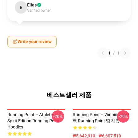
Elias
E
Verified owner
Write your review
1
/
1
베스트셀러 제품
Running Point – Athlete’s
Running Point – Winning 순간
-20%
-20%
Spirit Edition Running Point
팩 Running Point 땀 재킷
Hoodies
₩5,642,910 - ₩6,607,510