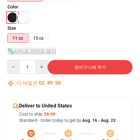
Color
Size
11 oz
15 oz
사이즈 가이드 보기
Quantity
장바구니에 추가
이 세일은
02
:
49
:
49
Deliver to United States
Cost to ship:
$6.99
Standard - Order today to get by
Aug. 16 - Aug. 23