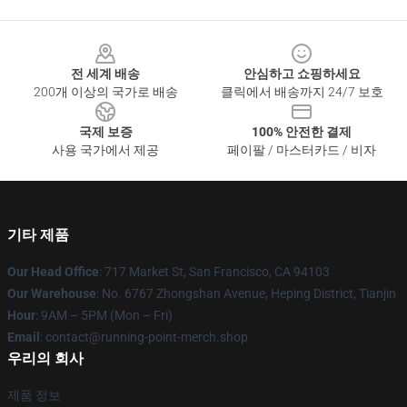
Footer
전 세계 배송
안심하고 쇼핑하세요
200개 이상의 국가로 배송
클릭에서 배송까지 24/7 보호
국제 보증
100% 안전한 결제
사용 국가에서 제공
페이팔 / 마스터카드 / 비자
기타 제품
Our Head Office
: 717 Market St, San Francisco, CA 94103
Our Warehouse
: No. 6767 Zhongshan Avenue, Heping District, Tianjin
Hour
: 9AM – 5PM (Mon – Fri)
Email
: contact@running-point-merch.shop
우리의 회사
제품 정보