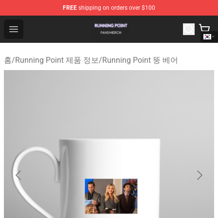
FREE
shipping on orders over $100
Running Point Shop - Official Running Point Merchandise
Open menu
홈
/
Running Point 제품 정보
/
Running Point 뚱 베어