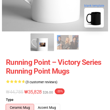
blank template
Running Point – Victory Series
Running Point Mugs
(3 customer reviews)
₩44,785
₩35,828
-20%
$26.00
Type
Ceramic Mug
Accent Mug