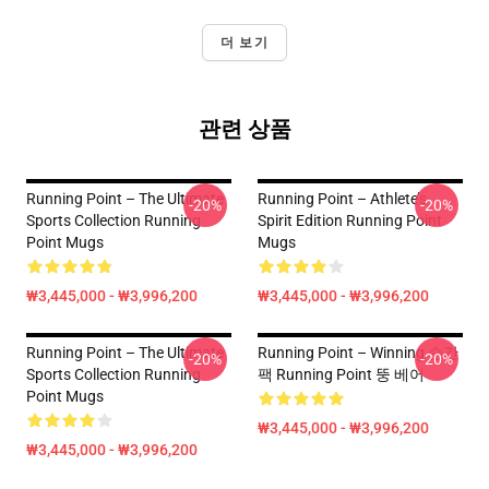
더 보기
관련 상품
Running Point – The Ultimate
Running Point – Athlete’s
-20%
-20%
Sports Collection Running
Spirit Edition Running Point
Point Mugs
Mugs
₩3,445,000 - ₩3,996,200
₩3,445,000 - ₩3,996,200
Running Point – The Ultimate
Running Point – Winning 순간
-20%
-20%
Sports Collection Running
팩 Running Point 뚱 베어
Point Mugs
₩3,445,000 - ₩3,996,200
₩3,445,000 - ₩3,996,200