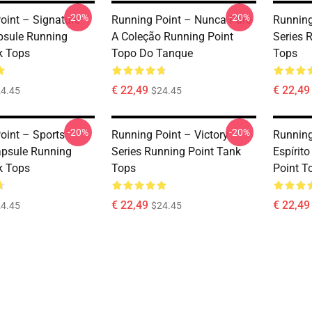
-20%
-20%
oint – Signature
Running Point – Nunca Pare
Running
psule Running
A Coleção Running Point
Series 
k Tops
Topo Do Tanque
Tops
€ 22,49
€ 22,49
4.45
$24.45
-20%
-20%
oint – Sports
Running Point – Victory
Running
psule Running
Series Running Point Tank
Espírit
k Tops
Tops
Point T
€ 22,49
€ 22,49
4.45
$24.45