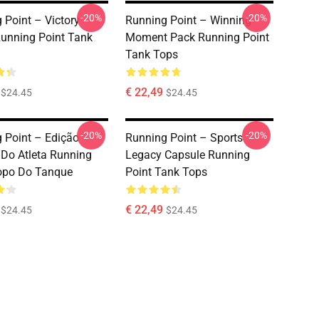
-20%
-20%
 Point – Victory
Running Point – Winning
Running Point Tank
Moment Pack Running Point
Tank Tops
€ 22,49
$24.45
$24.45
-20%
-20%
 Point – Edição
Running Point – Sports
o Do Atleta Running
Legacy Capsule Running
opo Do Tanque
Point Tank Tops
€ 22,49
$24.45
$24.45