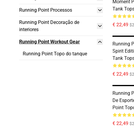
Moment P
Tank Top
Running Point Processos
Running Point Decoração de
€ 22,49
$2
interiores
Running Point Workout Gear
Running Po
Spirit Edi
Running Point Topo do tanque
Tank Top
€ 22,49
$2
Running P
De Esport
Point Top
€ 22,49
$2