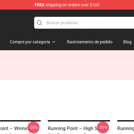
FREE
shipping on orders over $100
se Store
Compre por categoria
Rastreamento de pedido
Blog
-20%
-20%
oint – Winning
Running Point – High Stakes
Running