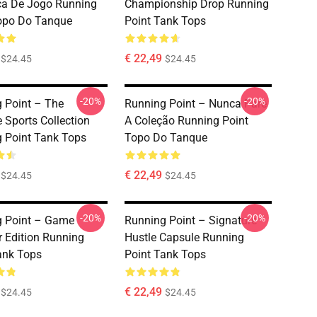
a De Jogo Running
Championship Drop Running
opo Do Tanque
Point Tank Tops
€ 22,49
$24.45
$24.45
-20%
-20%
 Point – The
Running Point – Nunca Pare
e Sports Collection
A Coleção Running Point
 Point Tank Tops
Topo Do Tanque
€ 22,49
$24.45
$24.45
-20%
-20%
g Point – Game
Running Point – Signature
 Edition Running
Hustle Capsule Running
ank Tops
Point Tank Tops
€ 22,49
$24.45
$24.45