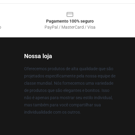
Pagamento 100% seguro
o
PayPal / MasterCard / Visa
Nossa loja
Oferecemos produtos de alta qualidade que são
projetados especificamente pela nossa equipe de
classe mundial. Nós fornecemos uma variedade
de produtos que são elegantes e bonitos. Isso
não é apenas para mostrar seu estilo individual,
mas também para você compartilhar sua
individualidade com os outros.