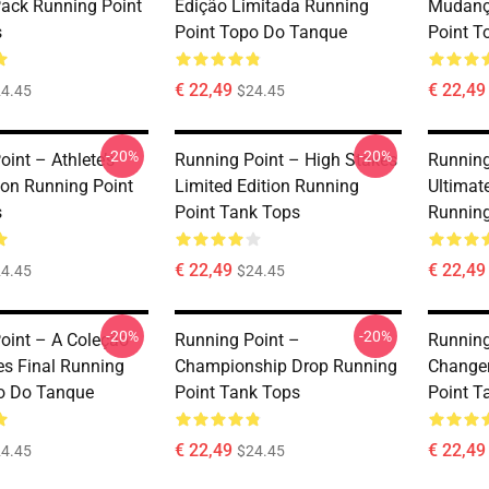
ack Running Point
Edição Limitada Running
Mudanç
s
Point Topo Do Tanque
Point T
€ 22,49
€ 22,49
4.45
$24.45
-20%
-20%
int – Athlete’s
Running Point – High Stakes
Running
tion Running Point
Limited Edition Running
Ultimat
s
Point Tank Tops
Running
€ 22,49
€ 22,49
4.45
$24.45
-20%
-20%
oint – A Coleção
Running Point –
Runnin
es Final Running
Championship Drop Running
Changer
o Do Tanque
Point Tank Tops
Point T
€ 22,49
€ 22,49
4.45
$24.45