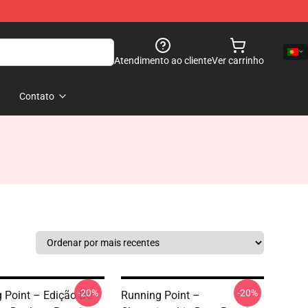
Atendimento ao cliente
Ver carrinho
Contato
-20%
-20%
 Point – Edição De
Running Point –