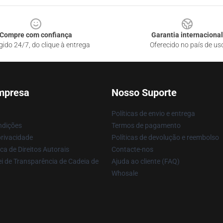
Compre com confiança
Garantia internacional
gido 24/7, do clique à entrega
Oferecido no país de us
mpresa
Nosso Suporte
Políticas de envio e entrega
ndições
Termos de pagamento
privacidade
Políticas de devolução e reembolso
ca de Direitos Autorais
Contacte-nos
i de Transparência de Cadeia de
Ajuda ao cliente (FAQ)
Whosale