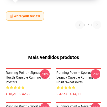
Write your review
1
/
1
Mais vendidos produtos
Running Point – Signature
Running Point – Sports
-20%
-20%
Hustle Capsule Running Point
Legacy Capsule Running
Posters
Point Sweatshirts
€ 18,21 - € 42,22
€ 37,67 - € 44,11
Running Point – Sports
Running Point – Never Stop