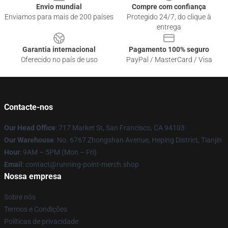
Envio mundial
Compre com confiança
Enviamos para mais de 200 países
Protegido 24/7, do clique à
entrega
Garantia internacional
Pagamento 100% seguro
Oferecido no país de uso
PayPal / MasterCard / Visa
Contacte-nos
Our Head Office
: 717 Market St, San Francisco, CA 94103
Our Warehouse
: No. 6767 Zhongshan Avenue, Heping District, Tianjin
Hour
: 9AM – 5PM (Mon – Fri)
Email
: contact@running-point-merch.shop
Nossa empresa
Sobre nós
Termos e Condições
Políticas de privacidade