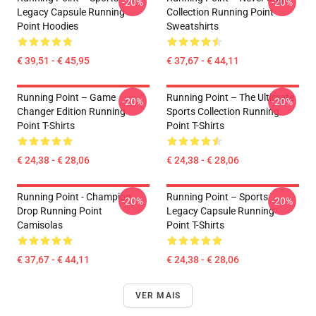
-20%
-20%
Legacy Capsule Running
Collection Running Point
Point Hoodies
Sweatshirts
€ 39,51 - € 45,95
€ 37,67 - € 44,11
Running Point – Game
Running Point – The Ultimate
-20%
-20%
Changer Edition Running
Sports Collection Running
Point T-Shirts
Point T-Shirts
€ 24,38 - € 28,06
€ 24,38 - € 28,06
Running Point - Champion
Running Point – Sports
-20%
-20%
Drop Running Point
Legacy Capsule Running
Camisolas
Point T-Shirts
€ 37,67 - € 44,11
€ 24,38 - € 28,06
VER MAIS