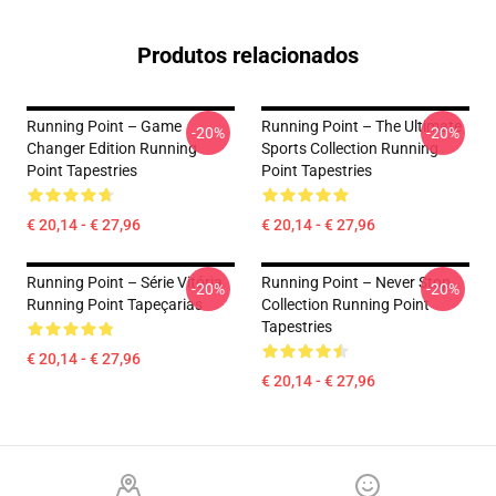
Produtos relacionados
Running Point – Game
Running Point – The Ultimate
-20%
-20%
Changer Edition Running
Sports Collection Running
Point Tapestries
Point Tapestries
€ 20,14 - € 27,96
€ 20,14 - € 27,96
Running Point – Série Vitória
Running Point – Never Stop
-20%
-20%
Running Point Tapeçarias
Collection Running Point
Tapestries
€ 20,14 - € 27,96
€ 20,14 - € 27,96
Footer