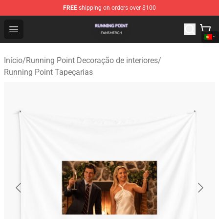
FREE
shipping on orders over $100
Running Point Shop - Official Running Point Merchandise
Open menu
Início
/
Running Point Decoração de interiores
/
Running Point Tapeçarias