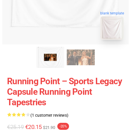
blank template
Running Point – Sports Legacy
Capsule Running Point
Tapestries
(1 customer reviews)
€25.19
€20.15
-20%
$21.90