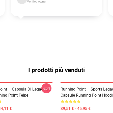
Verified owner
I prodotti più venduti
-20%
oint – Capsula Di Legacy Di
Running Point – Sports Lega
ning Point Felpe
Capsule Running Point Hoodi
44,11 €
39,51 € - 45,95 €