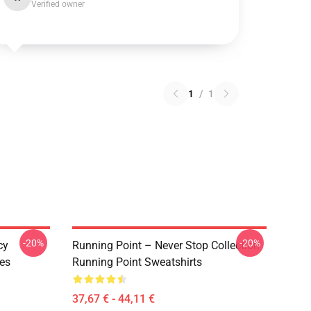
Verified owner
1
/
1
-20%
-20%
cy
Running Point – Never Stop Collection
es
Running Point Sweatshirts
37,67 € - 44,11 €