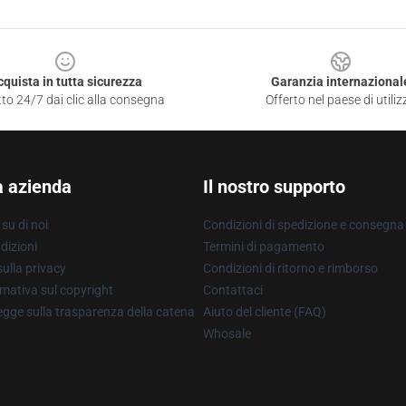
cquista in tutta sicurezza
Garanzia internazional
to 24/7 dai clic alla consegna
Offerto nel paese di utiliz
a azienda
Il nostro supporto
su di noi
Condizioni di spedizione e consegna
dizioni
Termini di pagamento
ulla privacy
Condizioni di ritorno e rimborso
mativa sul copyright
Contattaci
gge sulla trasparenza della catena
Aiuto del cliente (FAQ)
Whosale