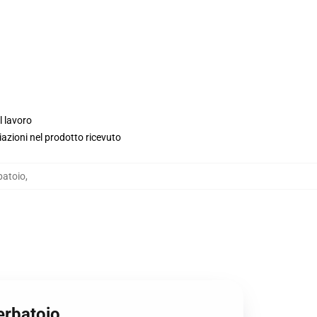
l lavoro
iazioni nel prodotto ricevuto
batoio
,
erbatoio