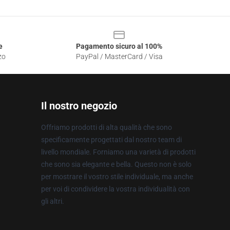
e
Pagamento sicuro al 100%
zo
PayPal / MasterCard / Visa
Il nostro negozio
Offriamo prodotti di alta qualità che sono
specificamente progettati dal nostro team di
livello mondiale. Forniamo una varietà di prodotti
che sono sia elegante e bella. Questo non è solo
per mostrare il vostro stile individuale, ma anche
per voi di condividere la vostra individualità con
gli altri.