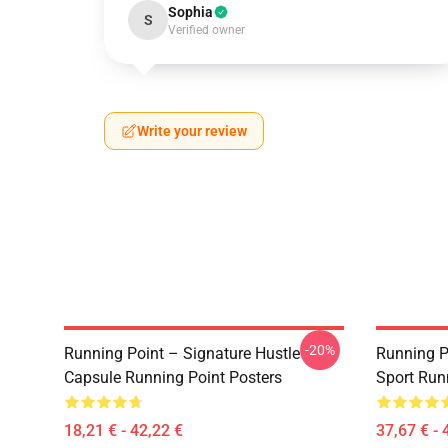
Sophia
S
Verified owner
Write your review
-20%
Running Point – Signature Hustle
Running P
Capsule Running Point Posters
Sport Run
18,21 € - 42,22 €
37,67 € - 