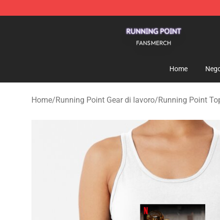
Running Point Shop - Official Running Point Merchandi
Home
Nego
Home
/
Running Point Gear di lavoro
/
Running Point To