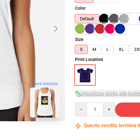
Color
Default
Size
S
M
L
XL
2X
Print Location
blank template
Visualizza guida alle tagli
Quantity
Questa vendita termina 