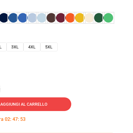
L
3XL
4XL
5XL
e
AGGIUNGI AL CARRELLO
tra
02
:
47
:
52