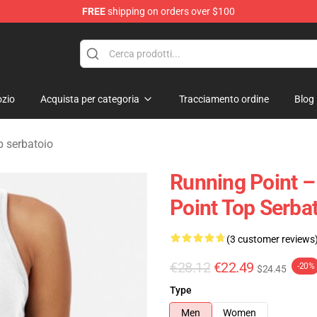
FREE
shipping on orders over $100
se Store
zio
Acquista per categoria
Tracciamento ordine
Blog
p serbatoio
Running Point –
Point Top Serba
(3 customer reviews
€28.12
€22.49
-20%
$24.45
Type
Men
Women